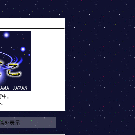
行中。
い。
稿を表示