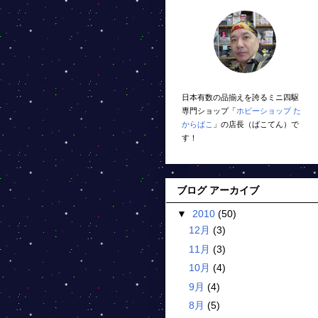
日本有数の品揃えを誇るミニ四駆
専門ショップ「
ホビーショップ た
からばこ
」の店長（ばこてん）で
す！
ブログ アーカイブ
▼
2010
(50)
12月
(3)
11月
(3)
10月
(4)
9月
(4)
8月
(5)