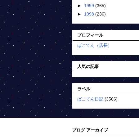
►
1999
(365)
►
1998
(236)
プロフィール
ばこてん（店長）
人気の記事
ラベル
ばこてん日記
(3566)
ブログ アーカイブ