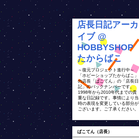
店長日記アーカ
イブ @
HOBBYSHOP
たからばこ
～復元プロジェクト進行中～
「ホビーショップたからばこ」
の店長「ばこてん」の「店長日
記」のバックナンバーです。
1998年から2010年代までの貴
重な日記録です。事情により当
時の表現を変更している部分が
ございます。ご了承ください。
ばこてん（店長）