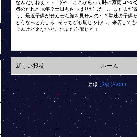
なんだかねぇ・・・(^^ゞ これからって時に豪雨…(>o<
者のだれか厄年？土日もさっぱりだったし、まだまだ景
り、最近子供がぜんぜん顔を見せんのう？常連の子供た
どうなっとんじゃ…そっちが心配じゃわい。来店しても
せんけど来ないとこれまた心配じゃ！
新しい投稿
ホーム
登録:
投稿 (Atom)