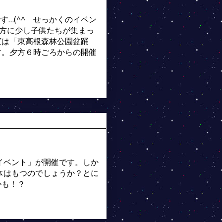
です…(^^ゞせっかくのイベン
方に少し子供たちが集まっ
度は「東高根森林公園盆踊
す。夕方６時ごろからの開催
イベント」が開催です。しか
身体はもつのでしょうか？とに
かも！？