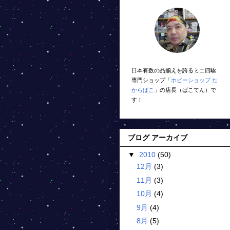
日本有数の品揃えを誇るミニ四駆
専門ショップ「
ホビーショップ た
からばこ
」の店長（ばこてん）で
す！
ブログ アーカイブ
▼
2010
(50)
12月
(3)
11月
(3)
10月
(4)
9月
(4)
8月
(5)