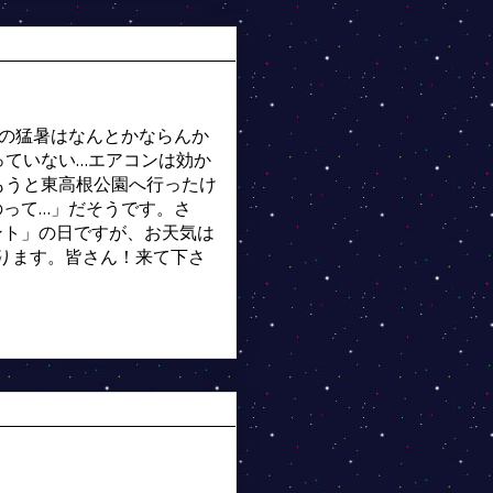
この猛暑はなんとかならんか
っていない…エアコンは効か
もうと東高根公園へ行ったけ
って…」だそうです。さ
ント」の日ですが、お天気は
祈ります。皆さん！来て下さ