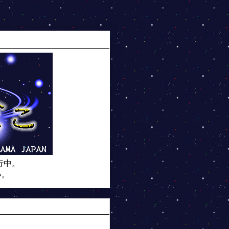
行中。
い。