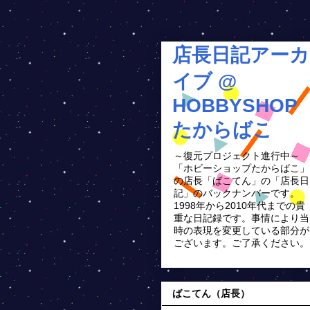
店長日記アーカ
イブ @
HOBBYSHOP
たからばこ
～復元プロジェクト進行中～
「ホビーショップたからばこ」
の店長「ばこてん」の「店長日
記」のバックナンバーです。
1998年から2010年代までの貴
重な日記録です。事情により当
時の表現を変更している部分が
ございます。ご了承ください。
ばこてん（店長）