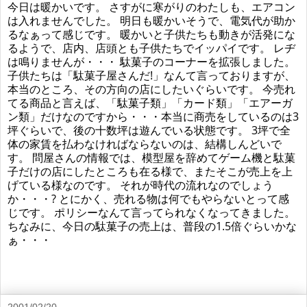
今日は暖かいです。 さすがに寒がりのわたしも、エアコン
は入れませんでした。 明日も暖かいそうで、電気代が助か
るなぁって感じです。 暖かいと子供たちも動きが活発にな
るようで、店内、店頭とも子供たちでイッパイです。 レヂ
は鳴りませんが・・・ 駄菓子のコーナーを拡張しました。
子供たちは「駄菓子屋さんだ!」なんて言っておりますが、
本当のところ、その方向の店にしたいぐらいです。 今売れ
てる商品と言えば、「駄菓子類」「カード類」「エアーガ
ン類」だけなのですから・・・本当に商売をしているのは3
坪ぐらいで、後の十数坪は遊んでいる状態です。 3坪で全
体の家賃を払わなければならないのは、結構しんどいで
す。 問屋さんの情報では、模型屋を辞めてゲーム機と駄菓
子だけの店にしたところも在る様で、またそこが売上を上
げている様なのです。 それが時代の流れなのでしょう
か・・・? とにかく、売れる物は何でもやらないとって感
じです。 ポリシーなんて言ってられなくなってきました。
ちなみに、今日の駄菓子の売上は、普段の1.5倍ぐらいかな
ぁ・・・