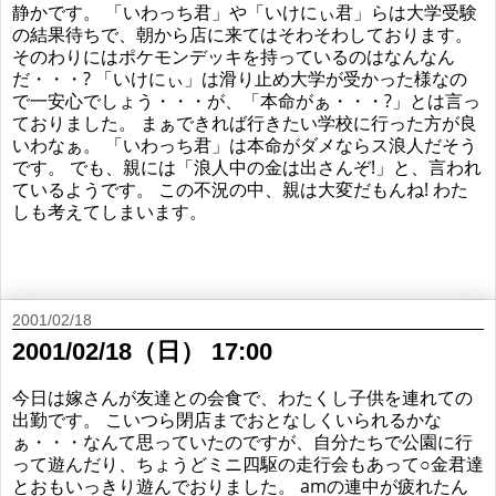
静かです。 「いわっち君」や「いけにぃ君」らは大学受験
の結果待ちで、朝から店に来てはそわそわしております。
そのわりにはポケモンデッキを持っているのはなんなん
だ・・・? 「いけにぃ」は滑り止め大学が受かった様なの
で一安心でしょう・・・が、「本命がぁ・・・?」とは言っ
ておりました。 まぁできれば行きたい学校に行った方が良
いわなぁ。 「いわっち君」は本命がダメならス浪人だそう
です。 でも、親には「浪人中の金は出さんぞ!」と、言われ
ているようです。 この不況の中、親は大変だもんね! わた
しも考えてしまいます。
2001/02/18
2001/02/18（日） 17:00
今日は嫁さんが友達との会食で、わたくし子供を連れての
出勤です。 こいつら閉店までおとなしくいられるかな
ぁ・・・なんて思っていたのですが、自分たちで公園に行
って遊んだり、ちょうどミニ四駆の走行会もあって○金君達
とおもいっきり遊んでおりました。 amの連中が疲れたん