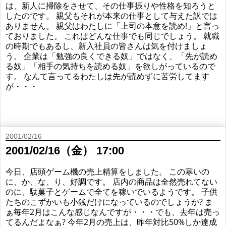
は、新人に掃除をさせて、その仕事振りや性格を知ろうと
したのです。 親父もそれが本来の仕事として与えた訳では
ありません。 親父はわたしに「上司の本意を読め!」と言っ
ておりました。 これはどんな仕事でも同じでしょう。 就職
の時期でもあるし、新入社員の皆さんは気を付けましょ
う。 企業は「勉強の良くできる奴」ではなく、「先が読め
る奴」「相手の気持ちを読める奴」を欲しがっているので
す。 なんて言ってるわたしは先が読めずに苦労してます
が・・・
2001/02/16
2001/02/16（金） 17:00
今日、店頭ゲーム機の売上精算をしました。 この寒いの
に、か、な、り、好調です。 店内の商品は全然売れてない
のに、駄菓子とゲームで全てを稼いでいるようです。 子供
たちのこずかいも小銭だけになっているのでしょうか? ま
ぁ毎年2月はこんな感じなんですが・・・でも、去年は売っ
てるんだよなぁ? 今年2月の売上は、昨年対比50%しか達成