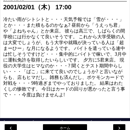
2001/02/01（木） 17:00
冷たい雨がシトシトと・・・天気予報では「雪が・・・」
とか・・・また積もるのかなぁ? 昼前から「うえっち君」
や「よねちゃん」とか来店。 彼らは高三で、しばらくの間
学校には行かなくて良いそうです。 これから大学受験の人
は大変でしょうが、もう大学や就職が決っている人は「超
まーひー」な月になるようです。 バイトを遣っている連中
は忙しそうですけど・・・集中的にバイトで稼いで、3月中
に運転免許を取得したいらしいです。 夕方にS君来店。 現
役の大学生はヒマなのか・・・? 聞くとテスト期間中らし
い・・・「ばこ」に来てて良いのでしょうか? と言いなが
らも、店もヒマだし、雑務も済んだし、ポケモンカードで
対戦を・・・9時過ぎまでやっておりました。 結果はわた
くしの惨敗です。 今日はカードの回りが悪かったと言う事
で・・・今度は負けませんよ!
‹
›
ホーム