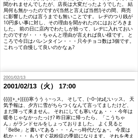
聞かれませんでしたが、店長は大変だったようでした。 結
局何も無かったのですが(当然と言えば当然!)その間、商売
に影響したのは言うまでも無いことです。 レヂのつり銭が
10円多い事に対し、その理由を聞かれたのにはおどろきま
した。 前の日に店内でわたしが拾って、レヂに入れておい
たのですが・・・ちゃんと理由が言えれば良い様です。 と
ころで今日はバレンタイン・・・只今チョコ数は3個です。
これって自慢して良いのかなぁ?
2001/02/13
2001/02/13（火） 17:00
{{{{(+_+)}}}}寒ううぅ~っス。 そして、(~0~)ねむいッス。 天
気予報は、夕方に雪がちらつくなんて言ってましたけど、
まだ降って来ません。 それにしても寒いなぁ・・・今年は
暖冬じゃなかったっけ? 昨日家に帰ったら、「こうちゃ
ん」がランドセルをしょっておりました。 よく見ると
「BeBe」と書いてある・・・ん~っ時代だなぁ~。 今度は
机か・・・ もうすぐ花粉症の季節になります。 それを考え