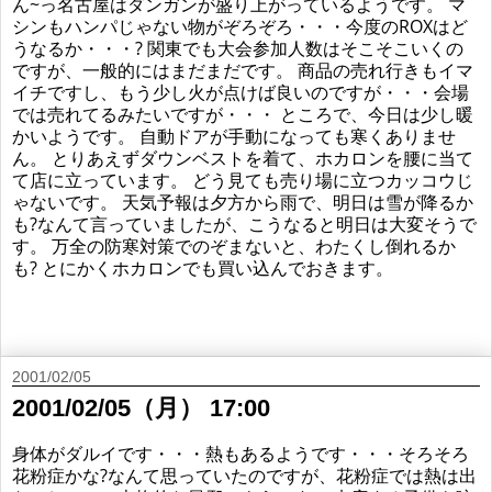
ん~っ名古屋はダンガンが盛り上がっているようです。 マ
シンもハンパじゃない物がぞろぞろ・・・今度のROXはど
うなるか・・・? 関東でも大会参加人数はそこそこいくの
ですが、一般的にはまだまだです。 商品の売れ行きもイマ
イチですし、もう少し火が点けば良いのですが・・・会場
では売れてるみたいですが・・・ ところで、今日は少し暖
かいようです。 自動ドアが手動になっても寒くありませ
ん。 とりあえずダウンベストを着て、ホカロンを腰に当て
て店に立っています。 どう見ても売り場に立つカッコウじ
ゃないです。 天気予報は夕方から雨で、明日は雪が降るか
も?なんて言っていましたが、こうなると明日は大変そうで
す。 万全の防寒対策でのぞまないと、わたくし倒れるか
も? とにかくホカロンでも買い込んでおきます。
2001/02/05
2001/02/05（月） 17:00
身体がダルイです・・・熱もあるようです・・・そろそろ
花粉症かな?なんて思っていたのですが、花粉症では熱は出