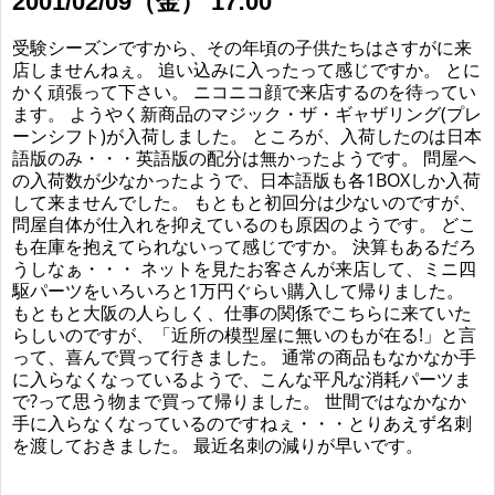
2001/02/09（金） 17:00
受験シーズンですから、その年頃の子供たちはさすがに来
店しませんねぇ。 追い込みに入ったって感じですか。 とに
かく頑張って下さい。 ニコニコ顔で来店するのを待ってい
ます。 ようやく新商品のマジック・ザ・ギャザリング(プレ
ーンシフト)が入荷しました。 ところが、入荷したのは日本
語版のみ・・・英語版の配分は無かったようです。 問屋へ
の入荷数が少なかったようで、日本語版も各1BOXしか入荷
して来ませんでした。 もともと初回分は少ないのですが、
問屋自体が仕入れを抑えているのも原因のようです。 どこ
も在庫を抱えてられないって感じですか。 決算もあるだろ
うしなぁ・・・ ネットを見たお客さんが来店して、ミニ四
駆パーツをいろいろと1万円ぐらい購入して帰りました。
もともと大阪の人らしく、仕事の関係でこちらに来ていた
らしいのですが、「近所の模型屋に無いのもが在る!」と言
って、喜んで買って行きました。 通常の商品もなかなか手
に入らなくなっているようで、こんな平凡な消耗パーツま
で?って思う物まで買って帰りました。 世間ではなかなか
手に入らなくなっているのですねぇ・・・とりあえず名刺
を渡しておきました。 最近名刺の減りが早いです。