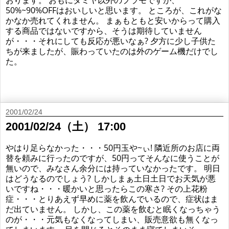
おります。 おもにタミヤ以外のプラモですが、
50%~90%OFFはおいしいと思います。 ところが、これがな
かなか売れてくれません。 まぁもともと安いからって購入
する商品ではないですから、そうは期待していません
が・・・それにしても反応が悪いなぁ? 夕方に少し子供た
ちが来ましたが、賑わっていたのは外のゲーム機だけでし
た。
2001/02/24
2001/02/24（土） 17:00
やはり足らなかった・・・50円玉や~ぃ! 隣近所のお店に両
替を頼みに行ったのですが、50円ってそんなに使うことが
無いので、みなさん余分には持っていなかったです。 明日
はどうなるのでしょう? しかしまぁ土日土日でお天気が悪
いですね・・・暖かいと思ったらこの寒さ? その上花粉
症・・・とりあえず早めに薬を飲んでいるので、症状はま
だ出ていません。 しかし、この薬を飲むと眠くなっちゃう
のが・・・元気もなくなってしまい、販売意欲も無くなっ