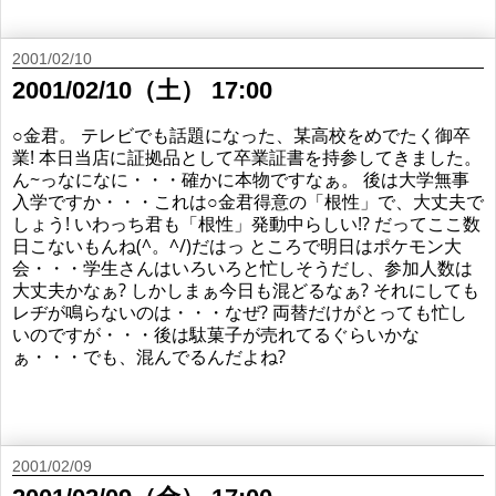
2001/02/10
2001/02/10（土） 17:00
○金君。 テレビでも話題になった、某高校をめでたく御卒
業! 本日当店に証拠品として卒業証書を持参してきました。
ん~っなになに・・・確かに本物ですなぁ。 後は大学無事
入学ですか・・・これは○金君得意の「根性」で、大丈夫で
しょう! いわっち君も「根性」発動中らしい!? だってここ数
日こないもんね(^。^/)だはっ ところで明日はポケモン大
会・・・学生さんはいろいろと忙しそうだし、参加人数は
大丈夫かなぁ? しかしまぁ今日も混どるなぁ? それにしても
レヂが鳴らないのは・・・なぜ? 両替だけがとっても忙し
いのですが・・・後は駄菓子が売れてるぐらいかな
ぁ・・・でも、混んでるんだよね?
2001/02/09