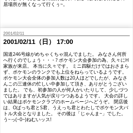
居場所が無くなって行くぅ~。
2001/02/11
2001/02/11（日） 17:00
国道246号線がめちゃくちゃ混んでました。 みなさん何所
へ行くのでしょう・・・? ポケモン大会参加の為、久々にH
家族が来店。 本当に久々です。 ミニ四駆だけではおさまら
ず、ポケモンのランクでも上位をねらっているようです。
ポケモン大会全体の参加人数は20人ほどでしたが、みなさ
んこの三連休の忙しい中参加して頂き、ありがとうござい
ました。 でも、初参加の人が何人かいたりして、少しづつ
ではありますが人気が戻りつつあるようです。 大会の詳し
い結果はポケモンクラブのホームページへどうぞ。 閉店後
は、Oばっち君とS君、うえっち君とわたしでポケモン大バ
トル大会となりました。 その後は「じゃんま~」でした。
う~っ(~0~)ねむいッス!