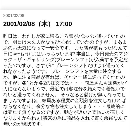
2001/02/08
2001/02/08（木） 17:00
昨日は、わたしが家に帰るころ雪がバンバン降っていたの
で、明日は大丈夫かなぁ?と心配していたのですが、まあま
あのお天気になって一安心です。 また雪が積もった!なんて
日にゃ~もう(;_:)はいっちゃいます! 本当は、今日発売のマジ
ック・ザ・ギャザリング(プレーンシフト)が入荷する予定だ
ったのですが、さすがにプレーンシフトだけじゃ送ってく
れなかったようです。 プレーンシフトを大量に注文する
か、他に注文商品が有れば、それと一緒に送ってくれたの
ですが、各1とか各2の注文では・・・ 問屋さんも送料がバ
カにならないようで、最近では客注分を頼んでも着払いで
ないと送ってくれません。 そうなると儲けが無くなってし
まうんですよね。 結局ある程度の金額分を注文しなければ
ならなくなり、余分な物も注文してしまう・・・最終的に
は売れて無くなるのですが、動きが遅いと支払いが苦しく
なりますからねぇ! 将来の為に商品を入れて置く余裕なんて
無いのが現状です。