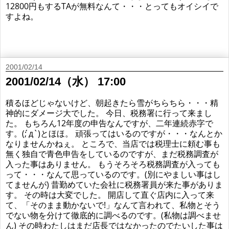
12800円もするTAが無料なんて・・・とってもオイシイで
すよね。
2001/02/14
2001/02/14（水） 17:00
積るほどじゃないけど、朝起きたら雪がちらちら・・・精
神的にダメージ大でした。 今日、税務署に行って来まし
た。 もちろん12年度の申告なんですが、二年連続赤字で
す。(; ́д`)とほほ。 頑張ってはいるのですが・・・なんとか
なりませんかねぇ。 ところで、当店では税理士に頼む事も
無く独自で青色申告をしているのですが、まだ税務調査が
入った事はありません。 もうそろそろ税務調査が入っても
って・・・なんて思っているのです。(別にやましい事はし
てませんが) 昔勤めていた会社に税務署員が来た事がありま
す。 その時は大変でした。 開店して直ぐ店内に入って来
て、「そのまま動かないで!」なんて言われて、私物とそう
でない物を分けて徹底的に調べるのです。(私物は調べませ
ん) その時わたしはまだ店長ではなかったのでたいした事は