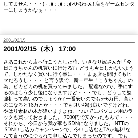
してません・・・( -_;)( ;_;)( ;_;)(>0<)わ-ん! 店をゲームセンタ
ーにしょうかなぁ・・・
2001/02/15
2001/02/15（木） 17:00
さあこれから店へ行こうとした時、いきなり嫁さんが「今
日こうちゃんの机買いに行ける?」どうも今日しかないよう
で、しかたなく買いに行く事に・・・まぁ店を開けてもヒ
マだろうし・・・ と言う訳で、新一年生「こうちゃん」の
為、ピカピカの机を買って来ました。 配達なので、手にす
るのはもう少し後になりますけど・・・でも、どうして勉
強机って高いのでしょうか? 一番安いのでも5~6万円、高い
のになると18万とか・・・でも良い物は良いですけどね。
やはり素材の木が違いますよね。 ついでにパソコン用のラ
ックも買っておきました。 7000円で安かったもんで・・・
それから、今日から我が家もISDNになりました。 NTTの
ISDN申し込みキャンペーンで、今申し込むとTAが無料!な
んて言うのにつられて申し込んでしまったのです。 でも、