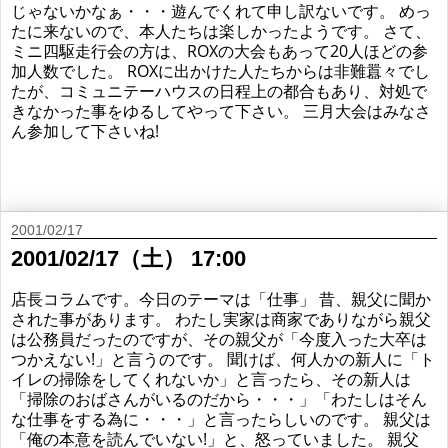
じゃないかなぁ・・・遊んでくれて申し訳ないです。 めっ
たに来ないので、本人たちは楽しかったようです。 さて、
ミニ四駆走行会の方は、ROXの大会もあって20人ほどの参
加人数でした。 ROXに出かけた人たちからは非難囂々でし
たが、コミュニテーハウスの日程上の都合もあり、対処で
きなかった事をゆるしてやって下さい。 三月大会はみなさ
ん参加して下さいね!
2001/02/17
2001/02/17（土） 17:00
店長コラムです。今日のテーマは「仕事」 昔、親父に聞か
された事があります。 わたし実家は商家でありながら親父
は公務員だったのですが、その親父が「今度入った大卒は
つかえない!」と言うのです。 聞けば、何人かの新人に「ト
イレの掃除をしてくれないか」と言ったら、その新人は
「掃除のおばさんがいるのだから・・・」「わたしはそん
な仕事をする為に・・・」と言ったらしいのです。 親父は
「俺の本意を読んでいない!」と、怒っていました。 親父