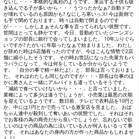
ないし・・・本格的な風邪のようです。 来店する子供も咳
き込んでる子が多いから・・・うつったかなぁ? 自動ドア
が壊れているのも原因かも? なにしろ寒いっス! 今は面倒で
も手で閉めております。 時々は自動で閉まるのです
が・・・ しかしまぁそんな事を言ってられない状態です。
世間はとっても静かです。 今日、昔勤めていたジーンズシ
ョップの部長に銀行で会ってしまいました。 10年ぶりぐら
いですか? たがいに年取ったなぁで始まりました。 わたし
が辞めた時は6店舗有ったのですが、今はこんな情勢で2店
舗に縮小したそうです。 その時お世話になった先輩方もバ
ラバラになって、今は何をしているか分からないようで
す。 「自分の事で精一杯だよ!」と、部長は言っておりまし
た。 それはわたしも同じなのですが・・・部長は仕事のほ
かに奥さんと一緒にアルバイトも遣っているそうです。
「減給で食べていけないから・・・」と言っていました。
業種によって多少は違うでしょうが、小売業は最悪の次期
を迎えているようです。 数日前、テレビで衣料品を10円と
か、中には1円とかで売っている激安店を見ました。 おば
ちゃん連中が殺到して奪いあいの状態でした。 それはそれ
でお客様の為の商売だから良いでしょうが、忘れないで欲
しいのはその商品の為に泣いている人が何人もいるって事
です。 それはあなたの身内の方が作った商品かもしれませ
んよ!