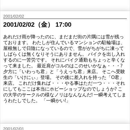
2001/02/02
2001/02/02（金） 17:00
あれだけ雨が降ったのに、まだまだ街の片隅には雪が残っ
ております。 わたしが住んでいるマンションの駐輪場は、
屋根無しで日陰になっているので、雪ががちがちに凍って
しばらくは無くなりそうにありません。 バイクを出し入れ
するのに一苦労です。 それにバイク通勤もちょっと辛くな
って来ました。 最近肩がコルのはこのせいかなぁ・・・?
夕方に「いわっち君」と「うえっち君」来店。 そこへ受験
生の「いけにぃ」登場。 その後に差入れを持った「O君」
来店。 これだけ集れば・・・やる事はただ一つ・・・それ
にしてもここは本当にホビーショップなのでしょうか? こ
の大学のサークルの様なノリはなんなんだ! 一瞬考えてしま
うわたしでした。 「一瞬かい!」
2001/02/01