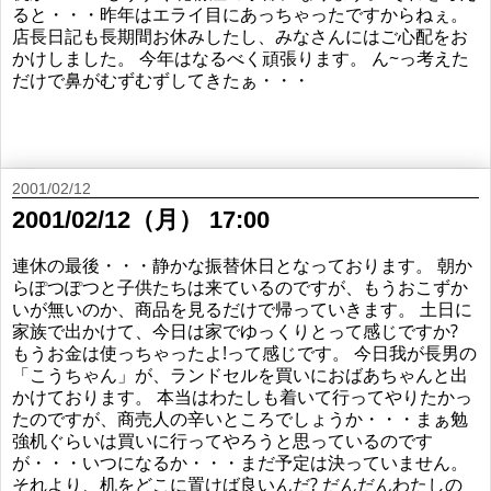
ると・・・昨年はエライ目にあっちゃったですからねぇ。
店長日記も長期間お休みしたし、みなさんにはご心配をお
かけしました。 今年はなるべく頑張ります。 ん~っ考えた
だけで鼻がむずむずしてきたぁ・・・
2001/02/12
2001/02/12（月） 17:00
連休の最後・・・静かな振替休日となっております。 朝か
らぽつぽつと子供たちは来ているのですが、もうおこずか
いが無いのか、商品を見るだけで帰っていきます。 土日に
家族で出かけて、今日は家でゆっくりとって感じですか?
もうお金は使っちゃったよ!って感じです。 今日我が長男の
「こうちゃん」が、ランドセルを買いにおばあちゃんと出
かけております。 本当はわたしも着いて行ってやりたかっ
たのですが、商売人の辛いところでしょうか・・・まぁ勉
強机ぐらいは買いに行ってやろうと思っているのです
が・・・いつになるか・・・まだ予定は決っていません。
それより、机をどこに置けば良いんだ? だんだんわたしの