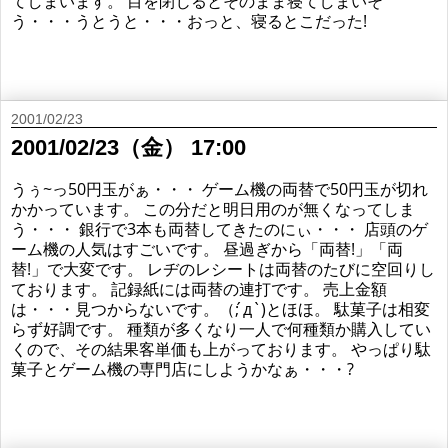
てしまいます。 目を閉じるとそのまま寝てしまいそ
う・・・うとうと・・・おっと、寝るとこだった!
2001/02/23
2001/02/23（金） 17:00
うぅ~っ50円玉がぁ・・・ ゲーム機の両替で50円玉が切れ
かかっています。 この分だと明日用のが無くなってしま
う・・・ 銀行で3本も両替してきたのにぃ・・・ 店頭のゲ
ーム機の人気はすごいです。 昼過ぎから「両替!」「両
替!」で大変です。 レヂのレシートは両替のたびに空回りし
ております。 記録紙には両替の連打です。 売上金額
は・・・見つからないです。（; ́д`)とほほ。 駄菓子は相変
らず好調です。 種類が多くなり一人で何種類か購入してい
くので、その結果客単価も上がっております。 やっぱり駄
菓子とゲーム機の専門店にしようかなぁ・・・?