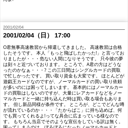
2001/02/04
2001/02/04（日） 17:00
O君無事高速教習から帰還してきました。 高速教習は合格
したそうです。 本人「もっと飛ばしたかった!」と言ってお
りましたが・・・危ない人間になりそうです。 只今彼の夢
は刻々と近づいております。 ところで、A君の方はどうな
ったのかなぁ・・・? この三日間はシングルカードの買取
で忙しかったです。 買い取り資金も大変です。 ほとんどが
遊戯王カードなのですが、ノーマルカードの買い取り依頼
が多いのには困ってしまいます。 基本的にはノーマルカー
ドの買取はしないのですが、大量にレアカードなどをノー
マルカードと一緒に持ち込んだ時は買い取る場合もありま
す。 但し新品同様が条件です。 ところが、どこでどんな噂
が流れているのか・・・「たからばこ」に持ち込めば、何
でも買ってくれるよ!ってな具合に広まっている様なので
す。 もちろん当店でそのような宣伝をしている訳は無く。
困ってしまうのは、ぼろぼろになったノーマルカードと