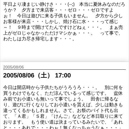
平日より凄まじい静けさ・・・(--;) 本当に夏休みなのだろ
うか？ 夕方まで来店客・・・ゼロ・・・ゼロですよ
ぉ！ 今日は遊びに来る子供もいません。 夕方から少し
お客様が来店・・・しかし、焼け石に水・・・って感じ
～！ ９時まで開けてたんですけどねぇ・・・。 まぁ売
上がゼロじゃなかっただけマシかぁ・・・。 って事で、
わたしは力尽き帰宅します・・・。
2005/08/06
2005/08/06（土） 17:00
今日は開店時から子供たちがうろうろ・・・。 別に何を
買うわけでもなく、ただ涼んでいるって感じです。 盆休
み前でお小遣いも無いって事でしょう。 田舎に帰るな
り、遊びに行くなりしてお小遣いを貰えば、少しは動きも
違ってくるかもしれません。さて、お祭のバイト代も出
て、「Ａ君」「Ｓ君」「けんご」などなど本日取りに来て
おります。 もう使い道は決まっているみたいで、「あれ
と・・・あれで・・・わぉ！無くなっちゃうなぁ・・・」