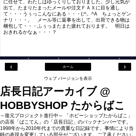
に任せて、わたしはゆっくりしておりました。少し元気が
出て、たまりたまったメールや注文ＦＡＸに目を通し
て・・・うぅっこんなにある・・・(;^。^A ちょっとゲン
ナリ・・・。 メール等に返事を出して、出荷できる物は
梱包して・・・ふぅっまたまた疲れております。 明日は
おきれるかなぁ・・・？
‹
›
ホーム
ウェブ バージョンを表示
店長日記アーカイブ @
HOBBYSHOP たからばこ
～復元プロジェクト進行中～ 「ホビーショップたからばこ」
の店長「ばこてん」の「店長日記」のバックナンバーです。
1998年から2010年代までの貴重な日記録です。事情により当
時の表現を変更している部分がございます。ご了承ください。