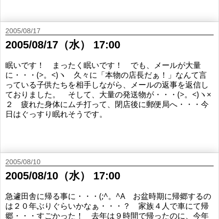
2005/08/17
2005/08/17（水） 17:00
眠いです！ まったく眠いです！ でも、メールが大量
に・・・(>。<)ヽ 久々に「本物の店長だぁ！」なんて言
っている子供たちを相手しながら、メールの返事を返信し
ておりました。 そして、大量の発送物が・・・(>。<)ヽ×
２ 疲れた身体にムチ打って、閉店後に郵便局へ・・・今
日はぐっすり眠れそうです。
2005/08/10
2005/08/10（水） 17:00
急遽田舎に帰る事に・・・(;^。^A お盆時期に帰郷するの
は２０年ぶりぐらいかなぁ・・・？ 家族４人で車にて帰
郷・・・すごかった！ 去年は９時間で帰ったのに、今年