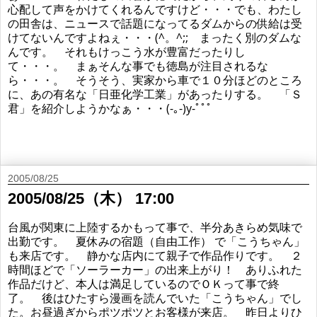
心配して声をかけてくれるんですけど・・・でも、わたし
の田舎は、ニュースで話題になってるダムからの供給は受
けてないんですよねぇ・・・(^。^;; まったく別のダムな
んです。 それもけっこう水が豊富だったりし
て・・・。 まぁそんな事でも徳島が注目されるな
ら・・・。 そうそう、実家から車で１０分ほどのところ
に、あの有名な「日亜化学工業」があったりする。 「Ｓ
君」を紹介しようかなぁ・・・(-｡-)y-ﾟﾟﾟ
2005/08/25
2005/08/25（木） 17:00
台風が関東に上陸するかもって事で、半分あきらめ気味で
出勤です。 夏休みの宿題（自由工作） で「こうちゃん」
も来店です。 静かな店内にて親子で作品作りです。 ２
時間ほどで「ソーラーカー」の出来上がり！ ありふれた
作品だけど、本人は満足しているのでＯＫって事で終
了。 後はひたすら漫画を読んでいた「こうちゃん」でし
た。お昼過ぎからポツポツとお客様が来店。 昨日よりひ