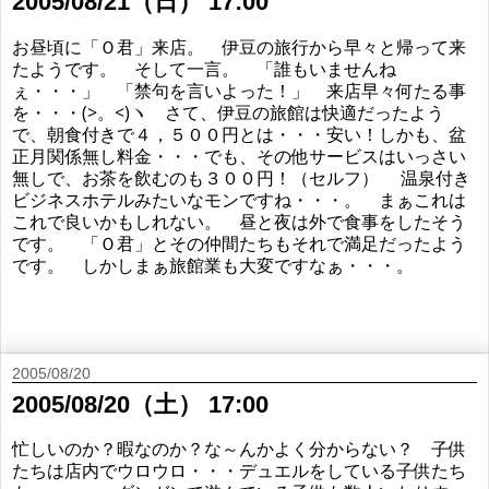
2005/08/21（日） 17:00
お昼頃に「Ｏ君」来店。 伊豆の旅行から早々と帰って来
たようです。 そして一言。 「誰もいませんね
ぇ・・・」 「禁句を言いよった！」 来店早々何たる事
を・・・(>。<)ヽ さて、伊豆の旅館は快適だったよう
で、朝食付きで４，５００円とは・・・安い！しかも、盆
正月関係無し料金・・・でも、その他サービスはいっさい
無しで、お茶を飲むのも３００円！（セルフ） 温泉付き
ビジネスホテルみたいなモンですね・・・。 まぁこれは
これで良いかもしれない。 昼と夜は外で食事をしたそう
です。 「Ｏ君」とその仲間たちもそれで満足だったよう
です。 しかしまぁ旅館業も大変ですなぁ・・・。
2005/08/20
2005/08/20（土） 17:00
忙しいのか？暇なのか？な～んかよく分からない？ 子供
たちは店内でウロウロ・・・デュエルをしている子供たち