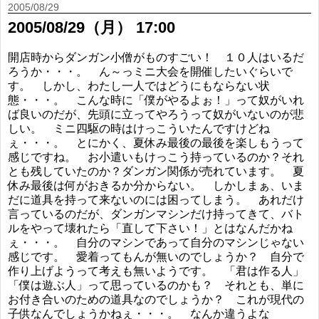
2005/08/29
2005/08/29（月） 17:00
開店時からダンガン小僧がものすごい！ １０人はいるだ
ろうか・・・。 ん～っミニ大会を開催したいぐらいで
す。 しかし、わたし一人ではどうにもならない状
態・・・。 こんな時に「僕がやるよぉ！」って奴がいれ
ば良いのだが、先頭に立ってやろうって奴がいないのが悲
しい。 ミニ四駆の時はけっこういたんですけどね
ぇ・・・。 とにかく、夏休み最後の最後を楽しもうって
感じですね。 お小遣いもけっこう持っているのか？それ
とも残していたのか？ダンガン関係が売れています。 夏
休み最後は何がおきるか分からない。 しかしまぁ、いま
だに道具を持って来ないのには困ってしまう。 あれだけ
言っているのだが、ダンガンマシンだけ持ってきて、バト
ルをやって壊れたら「直して下さい！」とはなんだかね
ぇ・・・。 自分のマシンであって自分のマシンじゃない
感じです。 愛着ってもんが無いのでしょうか？ 自分で
作り上げようって考えも無いようです。 「君は作る人」
「僕は遊ぶ人」って思っているのかも？ それとも、単に
お付き合いのための道具なのでしょうか？ これが現代の
子供なんでしょうかねぇ・・・。 なんか違うよな