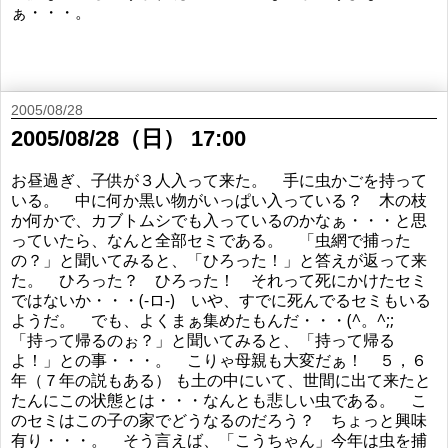
ぁ・・・。
2005/08/28
2005/08/28（日） 17:00
お昼過ぎ、子供が３人入って来た。 手に虫かごを持って
いる。 中に何か黒い物がいっぱい入っている？ 木の枝
か何かで、カブトムシでも入っているのかなぁ・・・と思
っていたら、なんと全部セミである。 「虫網で捕った
の？」と聞いてみると、「ひろった！」と答えが返って来
た。 ひろった？ ひろった！ それって死にかけたセミ
ではないか・・・(-ロ-) いや、すでに死んでるセミもいる
ようだ。 でも、よくまぁ集めたもんだ・・・(^。^;;
「持って帰るのぉ？」と聞いてみると、「持って帰る
よ！」との事・・・。 こりゃ母親も大変だぁ！ ５，６
年（７年の説もある） も土の中にいて、世間に出て来たと
たんにこの状態とは・・・なんとも悲しい虫である。 こ
のセミはこの子の家でどうなるのだろう？ ちょっと興味
有り・・・。 そう言えば、「こうちゃん」今年は虫を捕