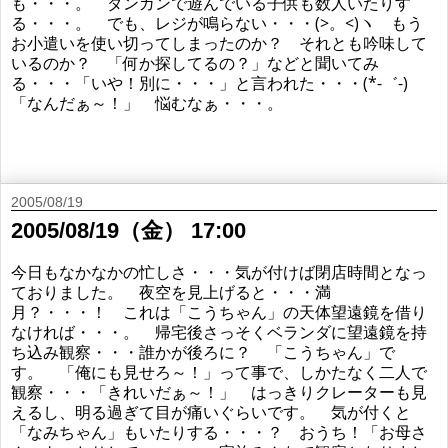
も・・・。 ダンガンで遊んでいる子供も数人いたりす
る・・・。 でも、レジが鳴らない・・・(>。<)ヽ もう
お小遣いを使い切ってしまったのか？ それとも吟味して
いるのか？ 「何か探してるの？」などと聞いてみ
る・・・「いや！別に・・・」と言われた・・・(*-゛-)
「なんだぁ～！」 悩むなぁ・・・。
2005/08/19
2005/08/19（金） 17:00
今日もなかなかの忙しさ・・・気が付けば閉店時間となっ
ておりました。 夜空を見上げると・・・満
月？・・・！ これは「こうちゃん」の天体望遠鏡を借り
なければ・・・。 帰宅後さっそくベランダに望遠鏡を持
ち込み観察・・・誰かが後ろに？ 「こうちゃん」で
す。 「俺にも見せろ～！」って事で、しかたなく二人で
観察・・・「きれいだぁ～！」 はっきりクレーターも見
えるし、明る過ぎて目が痛いぐらいです。 気が付くと
「なみちゃん」もいたりする・・・？ おうち！「お母さ