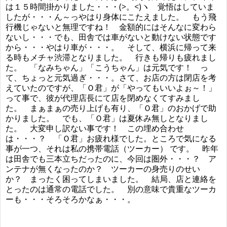
は１５時間掛かりました・・・(>。<)ヽ 覚悟はしていま
したが・・・ん～っやはり身体にこたえました。 もう飛
行機じゃないと無理ですね！ 金額的にはそんなに変わら
ないし・・・でも、田舎では車がないと動けない状態です
から・・・やはり車が・・・。 そして、横浜に帰って来
る時もメチャ渋滞となりました。 行きも帰りも疲れまし
た。 「なみちゃん」「こうちゃん」は元気です！ っ
て、ちょっと元気過ぎ・・・。さて、お店の方は閉店を考
えていたのですが、「Ｏ君」が「やってもいいよぉ～！」
って事で、彼が代理店長にて店を閉めなくてすみまし
た。 まぁまぁの売り上げも有り、「Ｏ君」のおかげで助
かりました。 でも、「Ｏ君」は夏休み無しとなりまし
た。 大変申し訳ない事です！ この埋め合わせ
は・・・？ 「Ｏ君」お疲れ様でした。ところで気になる
事が一つ、それは私の携帯電話（ツーカー） です。 昨年
は田舎でも三本立ちだったのに、今回は圏外・・・？ ア
ンテナが無くなったのか？ ツーカーの身売りのせい
か？ まったく困ってしまいました。 結局、店と連絡を
とったのは通常の電話でした。 別の意味で貴重なツーカ
ーも・・・そろそろかなぁ・・・。