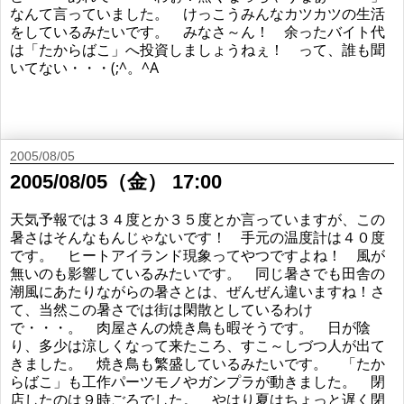
なんて言っていました。 けっこうみんなカツカツの生活
をしているみたいです。 みなさ～ん！ 余ったバイト代
は「たからばこ」へ投資しましょうねぇ！ って、誰も聞
いてない・・・(;^。^A
2005/08/05
2005/08/05（金） 17:00
天気予報では３４度とか３５度とか言っていますが、この
暑さはそんなもんじゃないです！ 手元の温度計は４０度
です。 ヒートアイランド現象ってやつですよね！ 風が
無いのも影響しているみたいです。 同じ暑さでも田舎の
潮風にあたりながらの暑さとは、ぜんぜん違いますね！さ
て、当然この暑さでは街は閑散としているわけ
で・・・。 肉屋さんの焼き鳥も暇そうです。 日が陰
り、多少は涼しくなって来たころ、すこ～しづつ人が出て
きました。 焼き鳥も繁盛しているみたいです。 「たか
らばこ」も工作パーツモノやガンプラが動きました。 閉
店したのは９時ごろでした。 やはり夏はちょっと遅く閉