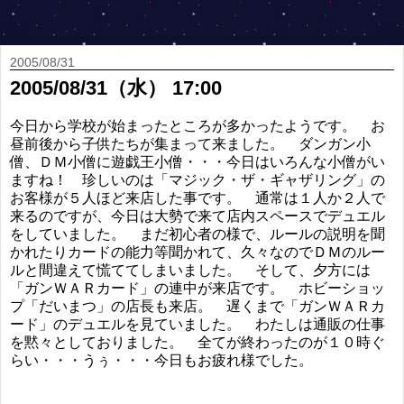
2005/08/31
2005/08/31（水） 17:00
今日から学校が始まったところが多かったようです。 お
昼前後から子供たちが集まって来ました。 ダンガン小
僧、ＤＭ小僧に遊戯王小僧・・・今日はいろんな小僧がい
ますね！ 珍しいのは「マジック・ザ・ギャザリング」の
お客様が５人ほど来店した事です。 通常は１人か２人で
来るのですが、今日は大勢で来て店内スペースでデュエル
をしていました。 まだ初心者の様で、ルールの説明を聞
かれたりカードの能力等聞かれて、久々なのでＤＭのルー
ルと間違えて慌ててしまいました。 そして、夕方には
「ガンＷＡＲカード」の連中が来店です。 ホビーショッ
プ「だいまつ」の店長も来店。 遅くまで「ガンＷＡＲカ
ード」のデュエルを見ていました。 わたしは通販の仕事
を黙々としておりました。 全てが終わったのが１０時ぐ
らい・・・うぅ・・・今日もお疲れ様でした。