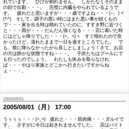
れています。 ひげが剃れません。 しかたなくそのまま
の顔で出勤・・・。 完璧に内臓をやられているようで
す。 疲れだと思いますが・・・歳ですよね・・・(--、)ヾ
(^^) そして、調子の悪い時にはまた悪い事が続くもの
で・・・家を出る時は晴れていたのに、すすき野に近づく
と・・・雨が・・・だんだん強くなる・・・店に着いた時
にはどしゃ降りでした・・・(>。<)ヽ すぐ晴れたので良
かったけど、濡れたままで一日を過すところでした。 で
も、祭に降らなかったから良しとしましょう！さて、お店
の方は静かな状態ですね・・・。 子供たちはプールにで
も行ったのでしょう。 わたしも休みを取らなけれ
ば・・・やはり家族とどこかへ行きたいですからね
ぇ・・・。
2005/08/01
2005/08/01（月） 17:00
うぅぅぅ・・・(>_<) 疲れと・・・筋肉痛・・・ダルイで
す。 さすがに今日は起きれませんでした。 店はバイト