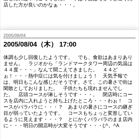
店した方が良いのかなぁ・・・。
2005/08/04
2005/08/04（木） 17:00
体調も少し回復したようです。 でも、食欲はあまりあり
ません。 ラジオから「ランドマークタワー周辺の気温は
４４度・・・」なんて聞こえてきました。 ４４ど
ぉ！・・・熱中症には気を付けましょう！ 天気予報で
は、明日もこんな感じだそうです。さて、この暑さで街は
閑散としておりました。 子供たちも現れませんでし
た。 店頭コースが淋しそうです・・・。 閉店時にコー
スを店内に入れようと持ち上げたところ・・・わぉ！ コ
ースがバラバラに・・・？ あまりの暑さにコースの継ぎ
目が弱っていたようです。 コースもちょっと変形してい
るように見えます・・・？ とにかくバラバラのまま店内
に・・・明日の開店時が大変そうです・・・(;^。^A