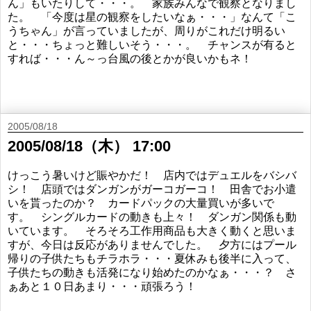
ん」もいたりして・・・。 家族みんなで観察となりまし
た。 「今度は星の観察をしたいなぁ・・・」なんて「こ
うちゃん」が言っていましたが、周りがこれだけ明るい
と・・・ちょっと難しいそう・・・。 チャンスが有ると
すれば・・・ん～っ台風の後とかが良いかもネ！
2005/08/18
2005/08/18（木） 17:00
けっこう暑いけど賑やかだ！ 店内ではデュエルをバシバ
シ！ 店頭ではダンガンがガーコガーコ！ 田舎でお小遣
いを貰ったのか？ カードパックの大量買いが多いで
す。 シングルカードの動きも上々！ ダンガン関係も動
いています。 そろそろ工作用商品も大きく動くと思いま
すが、今日は反応がありませんでした。 夕方にはプール
帰りの子供たちもチラホラ・・・夏休みも後半に入って、
子供たちの動きも活発になり始めたのかなぁ・・・？ さ
ぁあと１０日あまり・・・頑張ろう！