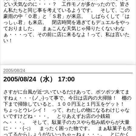
どい天気なのに・・・？ 工作モノが多かったので、皆さ
ん私たちと同じ事を考えているようです。 そして、この
豪雨の中「Ｏ君」と「Ｓ君」が来店。 しばらくして「は
っしぃ君」も来店。 閉店時間を過ぎてもデュエルをやっ
ておりました。 まぁこんな天気じゃ帰りたくないわな
ぁ・・・って、その前に店に来るなよ！って、私は言いた
い！
2005/08/24
2005/08/24（水） 17:00
さすがに台風が近づいているだけあって、ポツポツ来てま
すねぇ・・・(ノ_-)って事で、今日は店内の大掃除！ 棚の
下まで掃除していると、１００円玉と１円玉をゲット！
ちょっとウレシイ！ って、わたしの物になるわけじゃな
いですけどね・・・。 とりあえずお店の小銭箱
へ・・・。 そして、駄菓子のカスやら包み紙やらが大量
に・・・(--;） まったく困った物です。 まぁ駄菓子も売
ってるからしょうがないっちゃ～ねぇ・・・。 とにかく