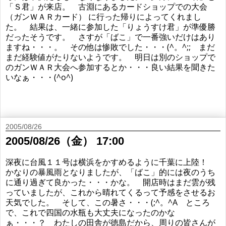
「Ｓ君」が来店。 古淵にあるカードショップでの大会
（ガンＷＡＲカード） に行った帰りによってくれまし
た。 結果は、一緒に参加した「りょうすけ君」が準優勝
だったそうです。 さすが「ばこ」で一番強いだけはあり
ますね・・・。 その他は惨敗でした・・・(^。^;; まだ
まだ経験値がたりないようです。 明日は別のショップで
のガンＷＡＲ大会へ参加するとか・・・良い結果を聞きた
いなぁ・・・(^o^)
2005/08/26
2005/08/26（金） 17:00
深夜に台風１１号は横浜をかすめるように千葉に上陸！
かなりの暴風雨となりましたが、「ばこ」的には夜のうち
に通り過ぎて良かった・・・かな。 開店時はまだ雲が残
っていましたが、これから晴れてくるって予感をさせるお
天気でした。 そして、この暑さ・・・(;^。^A ところ
で、これで四国の水瓶も大丈夫になったのかな
ぁ・・・？ わたしの田舎が徳島だから、周りの皆さんが