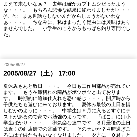
まえて来ないなぁ？ 去年は確かカブトムシだったよう
な・・・。 もちろん悲惨な結果に終わりましたが・・・
(^。^;; まぁ世話をしないんだからしょうがないわな
ぁ・・・。 ちなみに、私はまったく昆虫には興味はあり
ませんでした。 小学生のころからもっぱら釣り専門でし
た。
2005/08/27
2005/08/27（土） 17:00
夏休みもあと数日・・・。 今日も工作用部品が売れてい
ます。 もう在庫切れの商品がポツポツと出ておりま
す。 時期的に追加仕入れも恐い感じ・・・。開店時から
子供たちも遊びに来ております。 夏休み最後の土日を惜
しむかのように・・・。 中学生は９月に入るとすぐにテ
ストがあるので家でお勉強のようです。 「ばこ」には小
学生ばかり・・・。 御気楽な連中です。８月最後の土日
は近くの商店街での盆踊です。 そのせいか？４時過ぎご
ろには子供たちもいなくなりました。 夕方に「Ｏ君」と