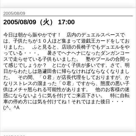
2005/08/09
2005/08/09（火） 17:00
今日は朝から賑やかです！ 店内のデュエルスペースで
は、子供たちが１０人ほど集まって遊戯王カードをしてお
りました。 ふと見ると、店頭の長椅子でもデュエルをや
っている・・・。 暑さでヘナヘナになったダンガンコー
スで走らせている子供もいました。 塾やプールの合間っ
て感じでしょうか？ とにかく子供が多いです。さて、明
日からわたしは急遽田舎に帰らなければならなくなりまし
た。 その間、「Ｏ君」が店長代理をしておりますが、か
なりストレスの溜まった「Ｏ君」ですから、態度の悪い子
供はメチャ怒られる可能性があります。 他のお客様の迷
惑にならないように気を付けてご来店下さい。 特に自転
車の停め方には気を付けてね！それではまた後日・・・
(;^。^A