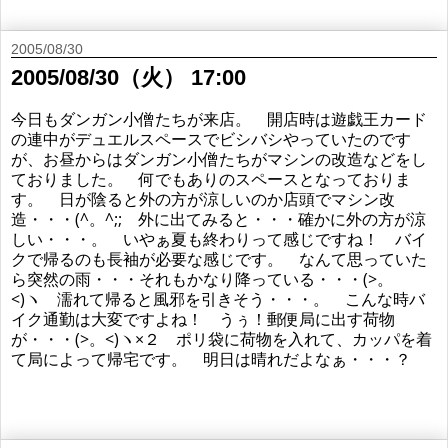
2005/08/30
2005/08/30（火） 17:00
今日もダンガン小僧たちが来店。 開店時は遊戯王カード
の連中がデュエルスペースでビシバシやっていたのです
が、お昼からはダンガン小僧たちがマシンの改造などをし
ておりました。 何でもありのスペースとなっておりま
す。 日が陰ると外の方が涼しいのか店頭でマシン改
造・・・(^。^;; 外に出てみると・・・確かに外の方が涼
しい・・・。 いやぁ夏も終わりって感じですね！ バイ
クで帰るのも長袖が必要な感じです。 なんて思っていた
ら突然の雨・・・それもかなり降っている・・・(>。
<)ヽ 濡れて帰ると風邪を引きそう・・・。 こんな時バ
イク通勤は大変ですよね！ うぅ！郵便局に出す荷物
が・・・(>。<)ヽ×２ ポリ袋に荷物を入れて、カッパを着
て局によって帰宅です。 明日は晴れだよなぁ・・・？