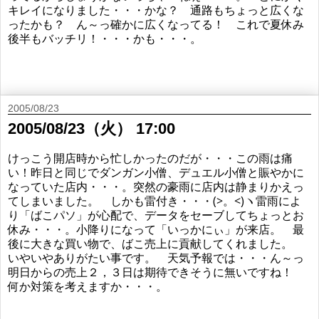
キレイになりました・・・かな？ 通路もちょっと広くな
ったかも？ ん～っ確かに広くなってる！ これで夏休み
後半もバッチリ！・・・かも・・・。
2005/08/23
2005/08/23（火） 17:00
けっこう開店時から忙しかったのだが・・・この雨は痛
い！昨日と同じでダンガン小僧、デュエル小僧と賑やかに
なっていた店内・・・。突然の豪雨に店内は静まりかえっ
てしまいました。 しかも雷付き・・・(>。<)ヽ雷雨によ
り「ばこパソ」が心配で、データをセーブしてちょっとお
休み・・・。小降りになって「いっかにぃ」が来店。 最
後に大きな買い物で、ばこ売上に貢献してくれました。
いやいやありがたい事です。 天気予報では・・・ん～っ
明日からの売上２，３日は期待できそうに無いですね！
何か対策を考えますか・・・。