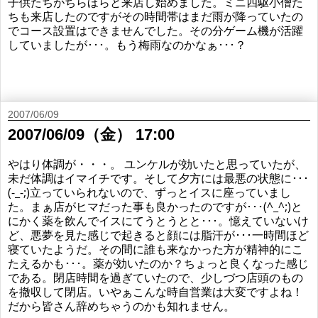
子供たちがちらほらと来店し始めました。ミニ四駆小僧た
ちも来店したのですがその時間帯はまだ雨が降っていたの
でコース設置はできませんでした。その分ゲーム機が活躍
していましたが･･･。もう梅雨なのかなぁ･･･？
2007/06/09
2007/06/09（金） 17:00
やはり体調が・・・。 ユンケルが効いたと思っていたが、
未だ体調はイマイチです。そして夕方には最悪の状態に･･･
(-_-;)立っていられないので、ずっとイスに座っていまし
た。まぁ店がヒマだった事も良かったのですが･･･(^_^;)と
にかく薬を飲んでイスにてうとうとと･･･。憶えていないけ
ど、悪夢を見た感じで起きると顔には脂汗が･･･一時間ほど
寝ていたようだ。その間に誰も来なかった方が精神的にこ
たえるかも･･･。薬が効いたのか？ちょっと良くなった感じ
である。閉店時間を過ぎていたので、少しづつ店頭のもの
を撤収して閉店。いやぁこんな時自営業は大変ですよね！
だから皆さん辞めちゃうのかも知れません。