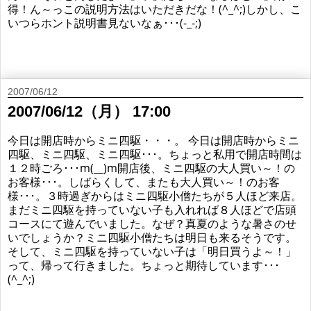
得！ん～っこの説明方法はいただきだな！(^_^;)しかし、こ
いつらホント説明書見ないなぁ･･･(-_-;)
2007/06/12
2007/06/12（月） 17:00
今日は開店時からミニ四駆・・・。 今日は開店時からミニ
四駆、ミニ四駆、ミニ四駆･･･。ちょっと私用で開店時間は
１２時ごろ･･･m(__)m開店後、ミニ四駆の大人買い～！の
お客様･･･。しばらくして、またも大人買い～！のお客
様･･･。３時過ぎからはミニ四駆小僧たちが５人ほど来店。
まだミニ四駆を持っていない子も入れれば８人ほどで店頭
コースにて遊んでいました。なぜ？真夏のような暑さのせ
いでしょうか？ミニ四駆小僧たちは明日も来るそうです。
そして、ミニ四駆を持っていない子は「明日買うよ～！」
って、帰って行きました。ちょっと期待しています･･･
(^_^;)