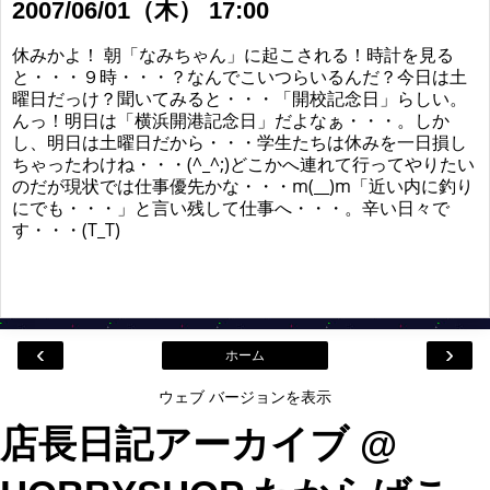
2007/06/01（木） 17:00
休みかよ！ 朝「なみちゃん」に起こされる！時計を見る
と・・・９時・・・？なんでこいつらいるんだ？今日は土
曜日だっけ？聞いてみると・・・「開校記念日」らしい。
んっ！明日は「横浜開港記念日」だよなぁ・・・。しか
し、明日は土曜日だから・・・学生たちは休みを一日損し
ちゃったわけね・・・(^_^;)どこかへ連れて行ってやりたい
のだが現状では仕事優先かな・・・m(__)m「近い内に釣り
にでも・・・」と言い残して仕事へ・・・。辛い日々で
す・・・(T_T)
‹
›
ホーム
ウェブ バージョンを表示
店長日記アーカイブ @