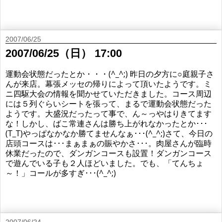
2007/06/25
2007/06/25（日） 17:00
運動会状態だったとか・・・(^_^;) 昨日の夕方に○庭親子さ
んが来店。幕張メッセの帰りによって頂いたようです。ミ
ニ四駆大会の情報を聞かせていただきました。コース周辺
には５列ぐらいシートを張って、まるで運動会状態だった
ようです。大盛況だったって事で、ん～っやはりきてます
な！しかし、ばこ常連さんは勝ち上がれなかったとか･･･
(T_T)やっぱなかなか勝てませんなぁ･･･(^_^;)さて、今日の
店頭コースは･･･まぁまぁの賑やかさ･･･。肉屋さんが臨時
休業だったので、ダンガンコースも設置！ダンガンコース
で遊んでいる子も２人ほどいました。でも、「てんちょ
～！」コールが多すぎ･･･(^_^;)
2007/06/24