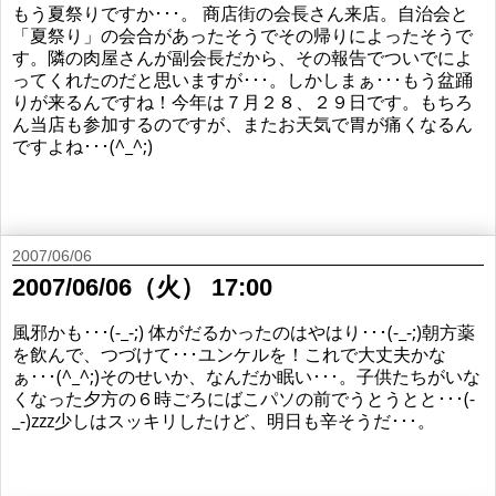
もう夏祭りですか･･･。 商店街の会長さん来店。自治会と
「夏祭り」の会合があったそうでその帰りによったそうで
す。隣の肉屋さんが副会長だから、その報告でついでによ
ってくれたのだと思いますが･･･。しかしまぁ･･･もう盆踊
りが来るんですね！今年は７月２８、２９日です。もちろ
ん当店も参加するのですが、またお天気で胃が痛くなるん
ですよね･･･(^_^;)
2007/06/06
2007/06/06（火） 17:00
風邪かも･･･(-_-;) 体がだるかったのはやはり･･･(-_-;)朝方薬
を飲んで、つづけて･･･ユンケルを！これで大丈夫かな
ぁ･･･(^_^;)そのせいか、なんだか眠い･･･。子供たちがいな
くなった夕方の６時ごろにばこパソの前でうとうとと･･･(-
_-)zzz少しはスッキリしたけど、明日も辛そうだ･･･。