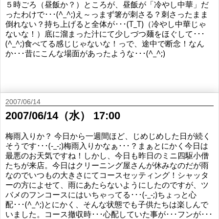
５時ごろ（昼飯か？）ところが、昼飯が「冷やし中華」だ
ったわけで･･･(^_^;)え～っまず箸が刺さる？刺さったまま
倒れない？持ち上げると全体が･･･(T_T)（冷やし中華じゃ
ないな！）底に溜まった汁にて少しづつ麺をほぐして･･･
(^_^;)食べてる感じじゃないな！っで、途中で断念！なん
か･･･昔にこんな場面があったような･･･(^_^;)
2007/06/14
2007/06/14（水） 17:00
梅雨入りか？ 今日から一週間ほど、じめじめした日が続く
そうです･･･(-_-;)梅雨入りかなぁ･･･？まぁとにかく今日は
最悪のお天気ですね！しかし、今日も昨日のミニ四駆小僧
たちが来店。今日はクリーニング屋さんが休みなのだが雨
なのでいつもの大きさにてコースセッティング！シャッタ
ーの方によせて、雨にあたらないようにしたのですが、ツ
バメのフンコースにはいちゃってる･･･(-_-;)ちょっと心
配･･･(^_^;)とにかく、そんな状態でも子供たちは楽しんで
いました。コース撤収時･･･心配していた事が･･･フンが･･･