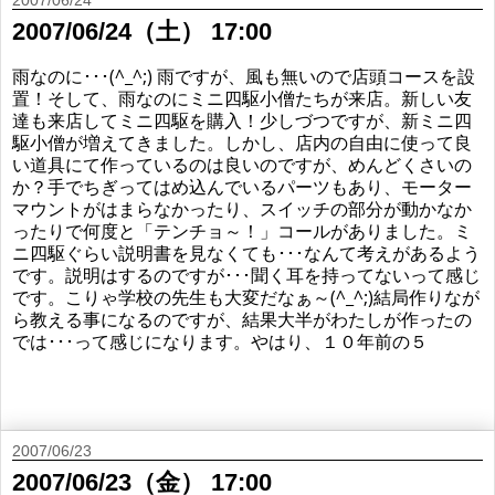
2007/06/24（土） 17:00
雨なのに･･･(^_^;) 雨ですが、風も無いので店頭コースを設
置！そして、雨なのにミニ四駆小僧たちが来店。新しい友
達も来店してミニ四駆を購入！少しづつですが、新ミニ四
駆小僧が増えてきました。しかし、店内の自由に使って良
い道具にて作っているのは良いのですが、めんどくさいの
か？手でちぎってはめ込んでいるパーツもあり、モーター
マウントがはまらなかったり、スイッチの部分が動かなか
ったりで何度と「テンチョ～！」コールがありました。ミ
ニ四駆ぐらい説明書を見なくても･･･なんて考えがあるよう
です。説明はするのですが･･･聞く耳を持ってないって感じ
です。こりゃ学校の先生も大変だなぁ～(^_^;)結局作りなが
ら教える事になるのですが、結果大半がわたしが作ったの
では･･･って感じになります。やはり、１０年前の５
2007/06/23
2007/06/23（金） 17:00