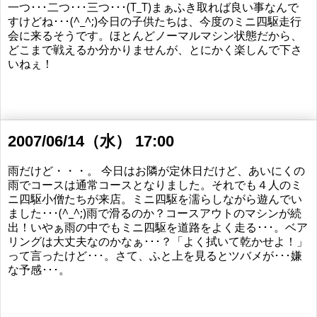
一つ･･･二つ･･･三つ･･･(T_T)まぁふき取れば良い事なんで
すけどね･･･(^_^;)今日の子供たちは、今度のミニ四駆走行
会に来るそうです。ほとんどノーマルマシン状態だから、
どこまで戦えるか分かりませんが、とにかく楽しんで下さ
いねぇ！
2007/06/14（水） 17:00
雨だけど・・・。 今日はお隣が定休日だけど、あいにくの
雨でコースは通常コースとなりました。それでも４人のミ
ニ四駆小僧たちが来店。ミニ四駆を濡らしながら遊んでい
ました･･･(^_^;)雨で滑るのか？コースアウトのマシンが続
出！いやぁ雨の中でもミニ四駆を道路をよく走る･･･。ベア
リングは大丈夫なのかなぁ･･･？「よく拭いて乾かせよ！」
って言ったけど･･･。さて、ふと上を見るとツバメが･･･嫌
な予感･･･。