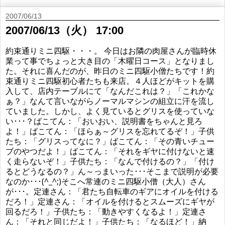
2007/06/13
2007/06/13（火） 17:00
約束通りミニ四駆・・・。 今日はお隣の肉屋さんが臨時休
業って事でちょっと大き目の「木曜日コース」となりまし
た。それに喜んだのが、昨日のミニ四駆小僧たちです！約
束通りミニ四駆初心者たちも来店。４人ほどがキットを購
入して、店内テーブルにて「なんだこれは？」「これかな
ぁ？」なんて言いながらノーマルマシンの組立に汗を流し
ていました。しかし、よく見ているとグリスを使っていな
い･･･？ばこてん：「おいおい、説明書をちゃんと見ろ
よ！」ばこてん：「ほらぁ～グリスを忘れてるぞ！」子供
たち：「グリスってなに？」ばこてん：「その青いチュー
ブのやつだよ！」ばこてん：「それをギヤに付けないと速
く走らないぞ！」子供たち：「なんで付けるの？」「付け
るとどうなるの？」ん～っまいった･･･そこまで説明が必要
なのか･･･(^_^;)そこへ常連のミニ四駆小僧（大人）さん
が･･･。定連さん：「君たち自転車のギアにオイルを付ける
だろ！」定連さん：「オイルを付けるとスムーズにギヤが
回るだろ！」子供たち：「動きやすくなるよ！」定連さ
ん：「それと同じだよ！」子供たち：「なるほど！」納