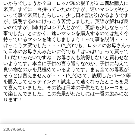
いからでしょうか？ヨーロッパ系の親子がミニ四駆購入に
来店。すでに一台持っていたのですが、速いマシンが欲し
いって事で来店したらしい。少し日本語が分かるようです
が、説明するのにけっこう苦労しました。英語が解れば良
いのですが、聞けばロシア人とかで、英語も少しならって
事でした。とにかく、速いマシンを購入するのでは無く今
持っているマシンを速くしましょう！って事を説明・・・
けっこう大変でした・・・(^_^;)でも、ロシアのお母さんっ
て日本のお母さんみたいに何でも「はいはい」って買って
上げないみたいですね！お母さんも納得しないと買わせな
いようです。本当に子供の言う通りなのか、子供に与えて
良い物なのかを見極めているようです。まぁ全ての母親が
そうとは言えませんが・・・(^_^;)さて、説明したパーツ等
を購入してセッティング！試走して速くなったところを見
て喜んでいました。その後は日本の子供たちとレースをし
て楽しんでました。この光景がわたしには一番の励みにな
ります！
2007/06/01