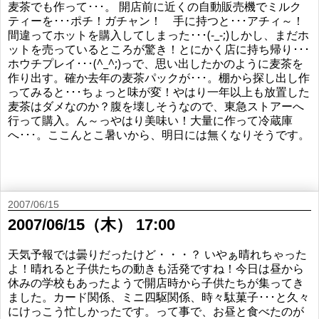
麦茶でも作って･･･。 開店前に近くの自動販売機でミルク
ティーを･･･ポチ！ガチャン！ 手に持つと･･･アチィ～！
間違ってホットを購入してしまった･･･(-_-;)しかし、まだホ
ットを売っているところが驚き！とにかく店に持ち帰り･･･
ホウチプレイ･･･(^_^;)っで、思い出したかのように麦茶を
作り出す。確か去年の麦茶パックが･･･。棚から探し出し作
ってみると･･･ちょっと味が変！やはり一年以上も放置した
麦茶はダメなのか？腹を壊しそうなので、東急ストアーへ
行って購入。ん～っやはり美味い！大量に作って冷蔵庫
へ･･･。ここんとこ暑いから、明日には無くなりそうです。
2007/06/15
2007/06/15（木） 17:00
天気予報では曇りだったけど・・・？ いやぁ晴れちゃった
よ！晴れると子供たちの動きも活発ですね！今日は昼から
休みの学校もあったようで開店時から子供たちが集ってき
ました。カード関係、ミニ四駆関係、時々駄菓子･･･と久々
にけっこう忙しかったです。って事で、お昼と食べたのが