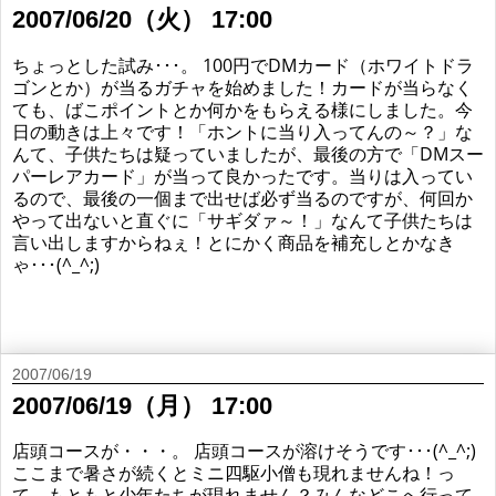
2007/06/20（火） 17:00
ちょっとした試み･･･。 100円でDMカード（ホワイトドラ
ゴンとか）が当るガチャを始めました！カードが当らなく
ても、ばこポイントとか何かをもらえる様にしました。今
日の動きは上々です！「ホントに当り入ってんの～？」な
んて、子供たちは疑っていましたが、最後の方で「DMスー
パーレアカード」が当って良かったです。当りは入ってい
るので、最後の一個まで出せば必ず当るのですが、何回か
やって出ないと直ぐに「サギダァ～！」なんて子供たちは
言い出しますからねぇ！とにかく商品を補充しとかなき
ゃ･･･(^_^;)
2007/06/19
2007/06/19（月） 17:00
店頭コースが・・・。 店頭コースが溶けそうです･･･(^_^;)
ここまで暑さが続くとミニ四駆小僧も現れませんね！っ
て、もともと少年たちが現れません？みんなどこへ行って