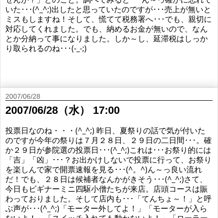
いた･･･(^_^;)出したと思っていたのですが･･･売上が無いと
ミスもしますね！そして、慌てて税務署へ･･･でも、親切に
対応してくれました。でも、納めるお金が無いので、なん
とか分納って事になりました。しか～し、延滞税はしっか
り取られるのね･･･(-_-;)
2007/06/28
2007/06/28（水） 17:00
投票日なのね・・・(^_^;) 昨日、夏祭りの話で気が付いた
のですが今年の祭りは７月２８日、２９日の二日間･･･。確
か２９日が参院選の投票日･･･(^_^;)これは･･･お祭り的には
「吉」「凶」･･･？お出かけしないで投票に行って、お祭り
を楽しんで家で開票速報を見る･･･(^。^)ん～っ良い流れ
だ！でも、２８日は候補者なんかがきそう･･･(^_^;)さて、
今日もビギナーミニ四駆小僧たちが来店。店頭コースは賑
わっておりました。そして店内も･･･「てんちょ～！」と呼
ぶ声が･･･(^_^;)「モーター外してよ！」「モーターが入ら
ないよ！」「スイッチ入れても動かないよ！」「ローラー