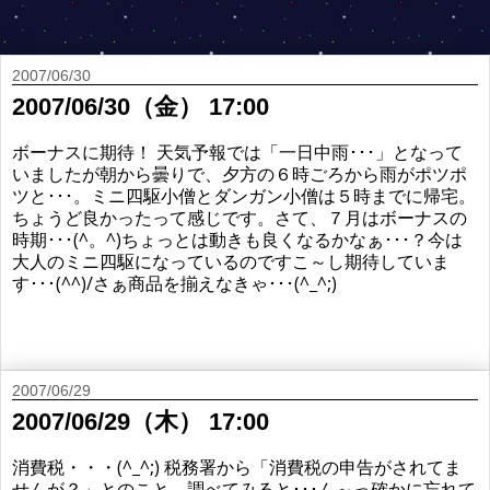
2007/06/30
2007/06/30（金） 17:00
ボーナスに期待！ 天気予報では「一日中雨･･･」となって
いましたが朝から曇りで、夕方の６時ごろから雨がポツポ
ツと･･･。ミニ四駆小僧とダンガン小僧は５時までに帰宅。
ちょうど良かったって感じです。さて、７月はボーナスの
時期･･･(^。^)ちょっとは動きも良くなるかなぁ･･･？今は
大人のミニ四駆になっているのですこ～し期待していま
す･･･(^^)/さぁ商品を揃えなきゃ･･･(^_^;)
2007/06/29
2007/06/29（木） 17:00
消費税・・・(^_^;) 税務署から「消費税の申告がされてま
せんが？」とのこと。調べてみると･･･ん～っ確かに忘れて