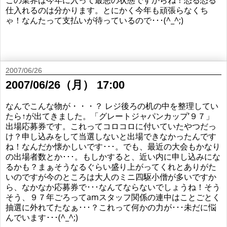
この業界は今年に入って最悪の状態ですからね！恐る恐る
仕入れるのは分かります。とにかく今年も頑張らなくち
ゃ！なんたって支払いが待っているので･･･(^_^;)
2007/06/26
2007/06/26（月） 17:00
なんでこんな物が・・・？ レジ後ろの机の中を整理してい
たら↑が出てきました。「グレートジャパンカップ’９７」
出場応募券です。これってコロコロに付いていたやつだっ
け？申し込みをして当選しないと出場できなかったんです
ね！なんだか懐かしいです･･･。でも、最近の大会もかなり
の出場者数とか･･･。もしかすると、近い内に申し込みにな
るかも？まぁそうなるぐらい盛り上がってくれとありがた
いのですが今のところは大人のミニ四駆小僧が多いですか
ら、なかなか応募券で･･･なんてならないでしょうね！そう
そう、９７年ごろってamスタッフ関係の連中はことごとく
抽選に外れてたなぁ･･･？これって何かの力が･･･未だに悩
んでいます･･･(^_^;)