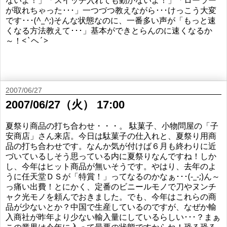
が取れちゃった･･･」一つづつ教えながら･･･けっこう大変
です･･･(^_^;)そんな状態なのに、一番多い声が「もっと速
くなる方法教えて･･･」基本ができとらんのに速くなるか
～！<`ヘ´>
2007/06/27
2007/06/27（火） 17:00
夏祭り商品の打ち合わせ・・・。 駄菓子、小物問屋の「子
安商店」さん来店。今日は駄菓子の仕入れと、夏祭り用商
品の打ち合わせです。なんか気が付けば６月も終わりに近
づいているしそう思っている内に夏祭りなんですね！しか
し、今年はヒット商品が無いそうです。やはり、去年のよ
うに任天堂ＤＳが「特賞！」ってなるのかなぁ･･･(-_-;)ん～
っ痛い出費！とにかく、定番のビニールモノで刀やヌンチ
ャク光モノを頼んでおきました。でも、今年はこれらの商
品が少ないとか？中国で生産しているのですが、なぜか輸
入商社が昨年より少ない輸入量にしているらしい･･･？まぁ