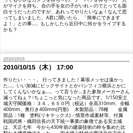
がマイクを持ち、合の手を女の子がいれ～のでとっても面
白そうだったのですが、あれってやりたいなぁ！なんて思
ってしまいました。A君に聞いたら、「簡単にできます
よ！」との事…。もしかしたら近日中に何かをライブする
かも？
2010/10/15
2010/10/15（木） 17:00
作りたい・・・。 行ってきました！幕張メッセは遠かっ
た…。いい加減にビックサイトとかパシフィコ横浜とかに
してくんないかなぁ…。って言うか…また参加メーカーさん
減ってねぇ？↑ちょこっと気になった商品です。1/150安土
城天守閣価格：３４，６５０円（税込）全高310mm、全幅
400mm、奥行き400mm(円形) 木製部品：78種 金属
部品：1種 塗料(リキテックス)・情景作成素材等、付属
戦国武将・織田信長の天下統一事業の象徴である安土城
は、天正七年 今から430年前の建築技術の粋を集めた比
類なき建造物であった。 安土桃山時代の西洋文化志向を