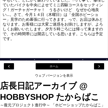
中もいて、とにかく賑わっていました。↑って事で、修理し
ていたバイクを中央によせてミニ四駆コースをセッティン
グ！ガーチャガーチャ！ うるさいけど なぜか心地良
い…。さて、今月１４日（木曜日）は「全国ホビーショ
ー」見学のため幕張に行ってきます。っで、お店は休みと
なります。お客様には大変ご迷惑をお掛けしますが、よろ
しくお願いいたします。夕方５時ごろには帰って来ますの
で、その時間帯には開店している思います。こちらは予定
です。
‹
›
ホーム
ウェブ バージョンを表示
店長日記アーカイブ @
HOBBYSHOP たからばこ
～復元プロジェクト進行中～ 「ホビーショップたからばこ」