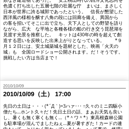
色濃く打ち出した五層七階の壮麗な佇 まいは、まさしく
日本が世界に誇る城郭であったという。 信長が懇望した
西洋風の様相を醸す八角の段には回廊を備え、異国から
の客を招いてそこに出で立ち、天下人としての野望を語り
ながら、広大 な平地と各種各様の船の行き交う琵琶湖を
見渡す光景を推察した。 キットは430年の時を超えて創
造する思いを反映した出来上がりとなっている。 *９
月１２日には、安土城築城を題材とした、映画「火天の
城」も 全国ロードショー公開されます。だ！そうです。
挑戦したい方は当店まで！
2010/10/09
2010/10/09（土） 17:00
先日の土日は・・・(*´Д｀)=3ハァ･･･ ↑久々のミニ四駆小
僧たち…ホント久々だ！先日土日の話、まぁお天気も良い
し、暑くも無く寒くも無く…（*＾ワ＾*）東高根森林公園
も駐車場が混んでましたねぇ…夏が暑すぎた！カードの連