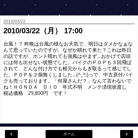
2010/03/22
2010/03/22（月） 17:00
台風！？ 昨晩は台風の様なお天気で、明日はダメかなぁな
んて思っていたのですが、なぜか晴れて来た？これは昨日
の話ですが、ホント晴れても強風はやまず…おかげで店頭
には何も出せない状態でした。バイクのＰＯＰも３回飛ば
されて、どんな付け方でも根元からもぎ取るって感じでし
た。ＰＯＰを２個無くしました…(^_^;)っで、中古原付バイ
クも売っております。「何屋さんだ？」なんて言わないで
ね！ＨＯＮＤＡ ＤＩＯ 年式不明 メンテ済現状渡し
税込価格 29,800円 です！
‹
›
ホーム