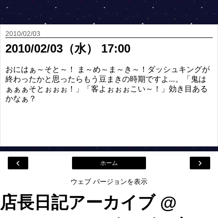
2010/02/03
2010/02/03（水） 17:00
おにはぁ～そと～！ ま～め～ま～き～！ダッシュキングが
終わったかと思ったらもう豆まきの時期ですよ…。「鬼は
ぁぁぁそとぉぉぉ！」「客よぉぉぉこい～！」効き目ある
かなぁ？
‹
›
ホーム
ウェブ バージョンを表示
店長日記アーカイブ @